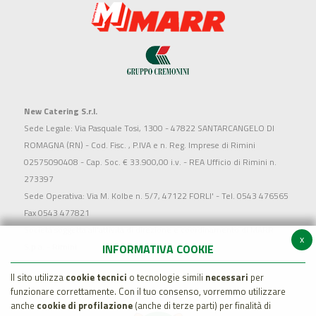
New Catering S.r.l.
Sede Legale: Via Pasquale Tosi, 1300 - 47822 SANTARCANGELO DI
ROMAGNA (RN) - Cod. Fisc. , P.IVA e n. Reg. Imprese di Rimini
02575090408 - Cap. Soc. € 33.900,00 i.v. - REA Ufficio di Rimini n.
273397
Sede Operativa: Via M. Kolbe n. 5/7, 47122 FORLI' - Tel. 0543 476565
Fax 0543 477821
Società soggetta all'attività di direzione e coordinamento di MARR
x
S.p.a. - Rimini
INFORMATIVA COOKIE
Il sito utilizza
cookie tecnici
o tecnologie simili
necessari
per
funzionare correttamente. Con il tuo consenso, vorremmo utilizzare
anche
cookie di profilazione
(anche di terze parti) per finalità di