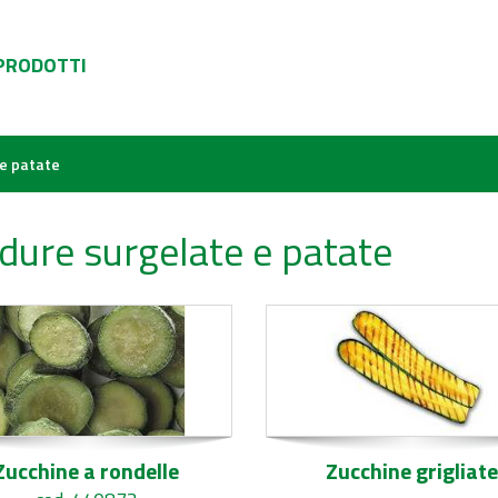
 PRODOTTI
e patate
dure surgelate e patate
Zucchine a rondelle
Zucchine grigliate