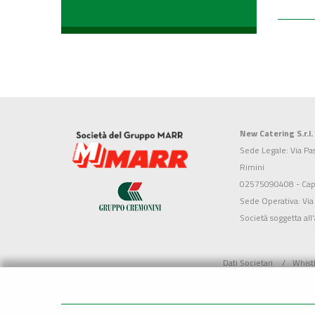
New Catering S.r.l.
Sede Legale: Via Pa
Rimini
02575090408 - Cap. 
Sede Operativa: Via
Società soggetta all
Dati Societari
Whist