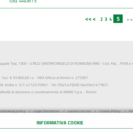
cod. 440873
<<
<
5
2
3
4
>
>
squale Tosi, 1300 - 47822 SANTARCANGELO DI ROMAGNA (RN) - Cod. Fisc. , P.IVA e n
Soc. € 33.900,00 i.v. - REA Ufficio di Rimini n. 273397
 M. Kolbe n. 5/7, 47122 FORLI' - Tel. 0543 476565 Fax 0543 477821
'attività di direzione e coordinamento di MARR S.p.a. - Rimini
leblowing policy
Legal Disclaimer
Lavora con noi
Cookie Policy
Pr
INFORMATIVA COOKIE