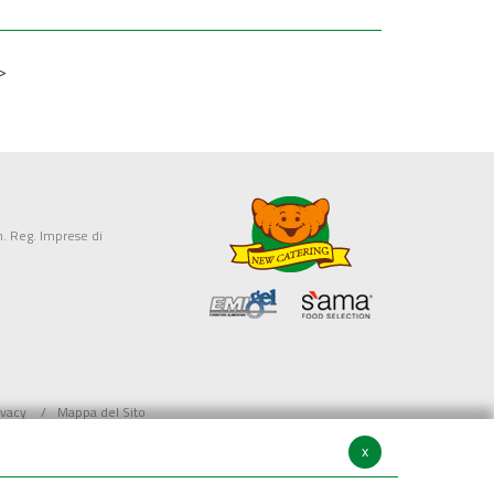
>
. Reg. Imprese di
ivacy
Mappa del Sito
x