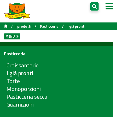
/
/
/
I prodotti
Pasticceria
I già pronti
MENU
Pasticceria
Croissanterie
I già pronti
Torte
Monoporzioni
Pasticceria secca
Guarnizioni