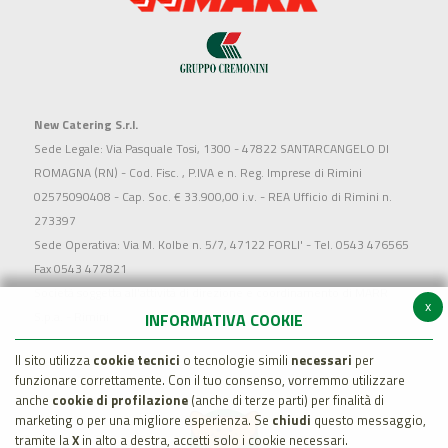
New Catering S.r.l.
Sede Legale: Via Pasquale Tosi, 1300 - 47822 SANTARCANGELO DI
ROMAGNA (RN) - Cod. Fisc. , P.IVA e n. Reg. Imprese di Rimini
02575090408 - Cap. Soc. € 33.900,00 i.v. - REA Ufficio di Rimini n.
273397
Sede Operativa: Via M. Kolbe n. 5/7, 47122 FORLI' - Tel. 0543 476565
Fax 0543 477821
Società soggetta all'attività di direzione e coordinamento di MARR
x
S.p.a. - Rimini
INFORMATIVA COOKIE
Il sito utilizza
cookie tecnici
o tecnologie simili
necessari
per
funzionare correttamente. Con il tuo consenso, vorremmo utilizzare
anche
cookie di profilazione
(anche di terze parti) per finalità di
marketing o per una migliore esperienza. Se
chiudi
questo messaggio,
tramite la
X
in alto a destra, accetti solo i cookie necessari.