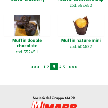
cod. 552450
Muffin double
Muffin nature mini
chocolate
cod. 404632
cod. 552451
<<
<
3
>
>>
1
2
4
5